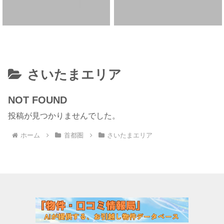
さいたまエリア
NOT FOUND
投稿が見つかりませんでした。
ホーム
首都圏
さいたまエリア