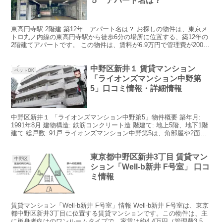
５ アパート名は？
東高円寺駅 2階建 築12年 アパート名は？ お探しの物件は、東京メ
トロ丸ノ内線の東高円寺駅から徒歩6分の場所に位置する、築12年の
2階建てアパートです。 この物件は、賃料が6.9万円で管理費が2000
円、間取りは1Kで専有面積は13.52...
中野区新井１ 賃貸マンション
ペットOK
「ライオンズマンション中野第
5」口コミ情報・詳細情報
中野区新井１ 「ライオンズマンション中野第5」物件概要 築年月:
1991年8月 建物構造: 鉄筋コンクリート造 階建て: 地上5階、地下1階
建て 総戸数: 91戸 ライオンズマンション中野第5は、角部屋や2面採
光の部屋があり、居住空間とし...
東京都中野区新井3丁目 賃貸マン
中野区
ション「Well-b新井 F号室」 口コ
ミ情報
賃貸マンション「Well-b新井 F号室」情報 Well-b新井 F号室は、東京
都中野区新井3丁目に位置する賃貸マンションです。この物件は、主
に単身者向けのワンルームタイプで、家賃は約4.4万円（管理費3,500