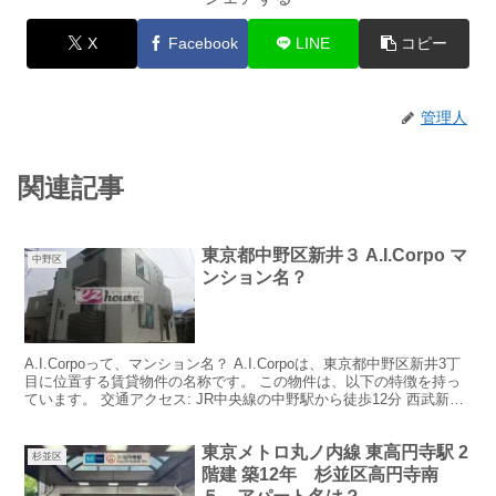
X
Facebook
LINE
コピー
管理人
関連記事
東京都中野区新井３ A.I.Corpo マ
中野区
ンション名？
A.I.Corpoって、マンション名？ A.I.Corpoは、東京都中野区新井3丁
目に位置する賃貸物件の名称です。 この物件は、以下の特徴を持っ
ています。 交通アクセス: JR中央線の中野駅から徒歩12分 西武新宿
線の沼袋駅から徒歩12分 ...
東京メトロ丸ノ内線 東高円寺駅 2
杉並区
階建 築12年 杉並区高円寺南