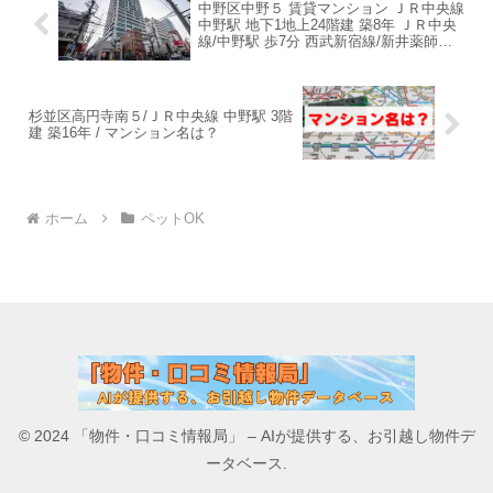
中野区中野５ 賃貸マンション ＪＲ中央線
中野駅 地下1地上24階建 築8年 ＪＲ中央
線/中野駅 歩7分 西武新宿線/新井薬師前
駅 歩12分 西武新宿線/沼袋駅 歩16分 築8
年 地下1地上24階建11階33万円 マンショ
ン名は？
杉並区高円寺南５/ＪＲ中央線 中野駅 3階
建 築16年 / マンション名は？
ホーム
ペットOK
© 2024 「物件・口コミ情報局」 – AIが提供する、お引越し物件デ
ータベース.