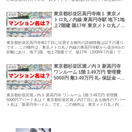
円）となっています。物件の特...
東京都杉並区高円寺南１ 東京メ
杉並区
トロ丸ノ内線 東高円寺駅 地下1地
上7階建 築17年 東京メトロ丸ノ内
線/東高円寺駅 歩4分 東京メトロ
丸ノ内線/新中野駅 歩11分 東京メ
東京都杉並区高円寺南1丁目に位置する物件の詳細情報は以下の通り
トロ東西線/中野駅 歩16分 築17年
です。 この物件は、東京メトロ丸ノ内線の東高円寺駅から徒歩4分の
地下1地上7階建 物件の詳細情報
距離にあり、地下1階、地上7階建てで、築17年（2008年7月築）で
＆マンション名は？
す。間取りはワンルームで、専有面積は25.2㎡...
東京都杉並区堀ノ内３ 新高円寺
杉並区
ワンルーム 1階 3.49万円 管理費
5000円 敷3.49万円 礼- 保証金 –
敷引・償却 1.75万円 築36年 アパ
ート名は？
東京都杉並区堀ノ内３ 新高円寺 ワンルーム 1階 3.49万円 管理費
5000円アパート名は？ 東京都杉並区堀ノ内3丁目にある物件のアパー
ト名は「新高円寺ハイム」です。 この物件は、東京メトロ丸ノ内線
の新高円寺駅から徒歩7分の場所に位置し...