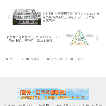
東京都杉並区高円寺南 東京メトロ丸ノ内
線の東高円寺駅から徒歩6分 「ラグゼナ
東高円寺」
東京都中野区新井3丁目 賃貸マンション
「Well-b新井 F号室」 口コミ情報
ホーム
首都圏
東京23区
中野区
© 2024 「物件・口コミ情報局」 – AIが提供する、お引越し物件デ