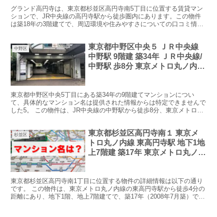
グランド高円寺は、東京都杉並区高円寺南5丁目に位置する賃貸マン
ションで、JR中央線の高円寺駅から徒歩圏内にあります。この物件
は築18年の3階建てで、周辺環境や住みやすさについての口コミ情報
を以下にまとめます。 物件概要: 所在地: 東京都杉...
東京都中野区中央５ ＪＲ中央線
中野区
中野駅 9階建 築34年 ＪＲ中央線/
中野駅 歩8分 東京メトロ丸ノ内
線/新中野駅 歩4分 東京メトロ丸
ノ内線/東高円寺駅 歩13分 築34年
東京都中野区中央5丁目にある築34年の9階建てマンションについ
9階建 マンション名は？
て、具体的なマンション名は提供された情報からは特定できませんで
した5。 この物件は、JR中央線の中野駅から徒歩8分、東京メトロ丸
ノ内線の新中野駅から徒歩4分、東高円寺駅から徒歩1...
東京都杉並区高円寺南１ 東京メ
杉並区
トロ丸ノ内線 東高円寺駅 地下1地
上7階建 築17年 東京メトロ丸ノ内
線/東高円寺駅 歩4分 東京メトロ
丸ノ内線/新中野駅 歩11分 東京メ
東京都杉並区高円寺南1丁目に位置する物件の詳細情報は以下の通り
トロ東西線/中野駅 歩16分 築17年
です。 この物件は、東京メトロ丸ノ内線の東高円寺駅から徒歩4分の
地下1地上7階建 物件の詳細情報
距離にあり、地下1階、地上7階建てで、築17年（2008年7月築）で
＆マンション名は？
す。間取りはワンルームで、専有面積は25.2㎡...