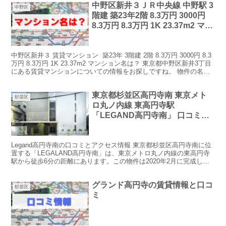
中野区新井３ＪＲ中央線 中野駅 3
中野区
階建 築23年2階 8.3万円 3000円
8.3万円 8.3万円 1K 23.37m2 マン
ション名は？
中野区新井３ 賃貸マンション 築23年 3階建 2階 8.3万円 3000円 8.3
万円 8.3万円 1K 23.37m2 マンション名は？ 東京都中野区新井3丁目
にある賃貸マンションについての情報をお探しですね。 物件の名前
は「Well...
東京都杉並区高円寺南 東京メト
杉並区
ロ丸ノ内線 東高円寺駅
「LEGAND高円寺南」 口コミ情
報
Legand高円寺南の口コミとアクセス情報 東京都杉並区高円寺南に位
置する「LEGALAND高円寺南」は、東京メトロ丸ノ内線の東高円寺
駅から徒歩6分の距離にあります。この物件は2020年2月に完成した
高級デザイナーズレジデンスで、地上6階、...
グランド高円寺の賃貸情報と口コ
杉並区
ミ