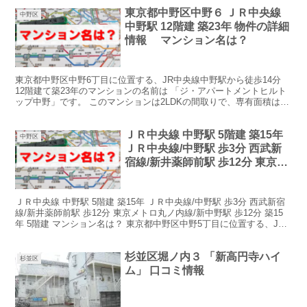
東京都中野区中野６ ＪＲ中央線
中野区
中野駅 12階建 築23年 物件の詳細
情報 マンション名は？
東京都中野区中野6丁目に位置する、JR中央線中野駅から徒歩14分
12階建て築23年のマンションの名前は 「ジ・アパートメントヒルト
ップ中野」です。 このマンションは2LDKの間取りで、専有面積は
55.91m²、賃料は15.7万円です。 設...
ＪＲ中央線 中野駅 5階建 築15年
中野区
ＪＲ中央線/中野駅 歩3分 西武新
宿線/新井薬師前駅 歩12分 東京メ
トロ丸ノ内線/新中野駅 歩12分 築
15年 5階建 マンション名は？
ＪＲ中央線 中野駅 5階建 築15年 ＪＲ中央線/中野駅 歩3分 西武新宿
線/新井薬師前駅 歩12分 東京メトロ丸ノ内線/新中野駅 歩12分 築15
年 5階建 マンション名は？ 東京都中野区中野5丁目に位置する、JR
中央線中野駅から徒歩3分...
杉並区堀ノ内３ 「新高円寺ハイ
杉並区
ム」 口コミ情報