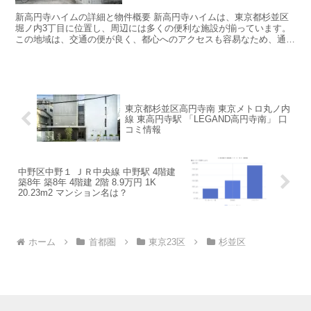
新高円寺ハイムの詳細と物件概要 新高円寺ハイムは、東京都杉並区
堀ノ内3丁目に位置し、周辺には多くの便利な施設が揃っています。
この地域は、交通の便が良く、都心へのアクセスも容易なため、通勤
や通学に非常に適しています。また、近隣には公園や商業施...
東京都杉並区高円寺南 東京メトロ丸ノ内
線 東高円寺駅 「LEGAND高円寺南」 口
コミ情報
中野区中野１ ＪＲ中央線 中野駅 4階建
築8年 築8年 4階建 2階 8.9万円 1K
20.23m2 マンション名は？
ホーム
首都圏
東京23区
杉並区