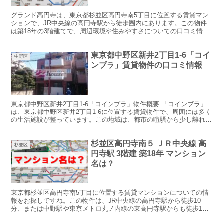
グランド高円寺は、東京都杉並区高円寺南5丁目に位置する賃貸マン
ションで、JR中央線の高円寺駅から徒歩圏内にあります。この物件
は築18年の3階建てで、周辺環境や住みやすさについての口コミ情報
を以下にまとめます。 物件概要: 所在地: 東京都杉...
東京都中野区新井2丁目1-6「コイ
中野区
ンブラ」賃貸物件の口コミ情報
東京都中野区新井2丁目1-6「コインブラ」物件概要 「コインブラ」
は、東京都中野区新井2丁目1-6に位置する賃貸物件で、周囲には多く
の生活施設が整っています。この地域は、都市の喧騒から少し離れた
落ち着いた環境でありながら、利便性も兼ね備えて...
杉並区高円寺南５ ＪＲ中央線 高
杉並区
円寺駅 3階建 築18年 マンション
名は？
東京都杉並区高円寺南5丁目に位置する賃貸マンションについての情
報をお探しですね。この物件は、JR中央線の高円寺駅から徒歩10
分、または中野駅や東京メトロ丸ノ内線の東高円寺駅からも徒歩10
分の距離にあります。物件は3階建てで、築18年です。2...