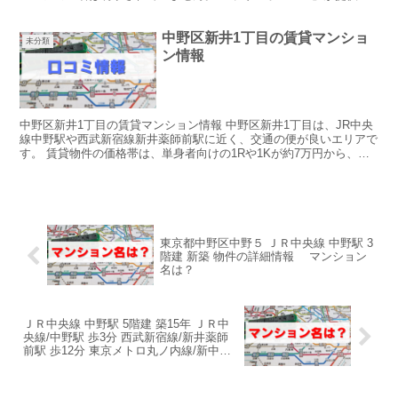
る物件で、以下の詳細が提供されています。 こ...
中野区新井1丁目の賃貸マンショ
未分類
ン情報
中野区新井1丁目の賃貸マンション情報 中野区新井1丁目は、JR中央
線中野駅や西武新宿線新井薬師前駅に近く、交通の便が良いエリアで
す。 賃貸物件の価格帯は、単身者向けの1Rや1Kが約7万円から、フ
ァミリー向けの3DK以上が19万円程度です。 ...
東京都中野区中野５ ＪＲ中央線 中野駅 3
階建 新築 物件の詳細情報 マンション
名は？
ＪＲ中央線 中野駅 5階建 築15年 ＪＲ中
央線/中野駅 歩3分 西武新宿線/新井薬師
前駅 歩12分 東京メトロ丸ノ内線/新中野
駅 歩12分 築15年 5階建 マンション名
は？