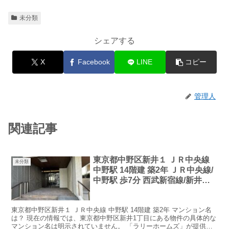
未分類
シェアする
X
Facebook
LINE
コピー
管理人
関連記事
東京都中野区新井１ ＪＲ中央線
未分類
中野駅 14階建 築2年 ＪＲ中央線/
中野駅 歩7分 西武新宿線/新井薬
師前駅 歩10分 西武新宿線/沼袋駅
歩15分 築2年 14階建 マンション
東京都中野区新井１ ＪＲ中央線 中野駅 14階建 築2年 マンション名
名は？
は？ 現在の情報では、東京都中野区新井1丁目にある物件の具体的な
マンション名は明示されていません。 「ラリーホームズ」が提供す