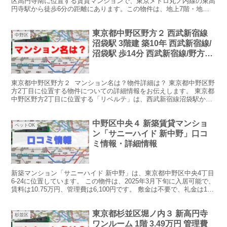
区高円寺南に位置する賃貸マンションで、東京メトロ丸ノ内線の東高
円寺駅から徒歩6分の距離にあります。この物件は、地上7階・地下1
階建ての鉄筋コンクリート造で、2008年に完成しまし...
東京都中野区野方２ 西武新宿線
中野区
沼袋駅 3階建 築10年 西武新宿線/
沼袋駅 歩14分 西武新宿線/野方駅
歩13分 ＪＲ中央線/中野駅 歩18分
築10年 3階建 マンション名は？
東京都中野区野方２ マンション名は？物件詳細は？ 東京都中野区野
方2丁目に位置する物件についての詳細情報をお伝えします。 東京都
中野区野方2丁目に位置する「リベルテ」は、西武新宿線沼袋駅から
徒歩11分の場所にある3階建てのマンションです。...
中野区中央４ 新築賃貸マンショ
ペットOK
ン「サニーハイド 新中野」口コ
ミ情報・詳細情報
新築マンション「サニーハイド 新中野」は、東京都中野区中央4丁目
6-24に位置しています。 この物件は、2025年3月下旬に入居可能で、
賃料は10.75万円、管理費は6,100円です。 敷金は不要で、礼金は1ヶ
月分が必要です。 初期費用には...
東京都杉並区堀ノ内３ 新高円寺
杉並区
ワンルーム 1階 3.49万円 管理費