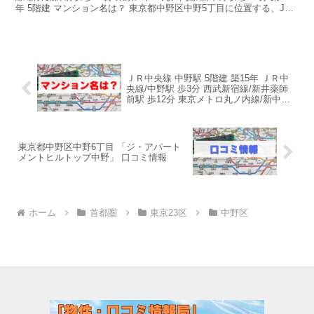
年 5階建 マンション名は？ 東京都中野区中野5丁目に位置する、JR
中央線中野駅から徒歩3分...
ＪＲ中央線 中野駅 5階建 築15年 ＪＲ中
央線/中野駅 歩3分 西武新宿線/新井薬師
前駅 歩12分 東京メトロ丸ノ内線/新中野
駅 歩12分 築15年 5階建 マンション名
は？
東京都中野区中野6丁目 「ジ・アパート
メントヒルトップ中野」 口コミ情報
ホーム
首都圏
東京23区
中野区