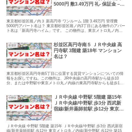
5000円 敷3.49万円 礼- 保証金 –
敷引・償却 1.75万円 築36年 アパ
ート名は？
東京都杉並区堀ノ内３ 新高円寺 ワンルーム 1階 3.49万円 管理費
5000円アパート名は？ 東京都杉並区堀ノ内3丁目にある物件のアパー
ト名は「新高円寺ハイム」です。 この物件は、東京メトロ丸ノ内線
の新高円寺駅から徒歩7分の場所に位置し...
杉並区高円寺南５ ＪＲ中央線 高
杉並区
円寺駅 3階建 築18年 マンション
名は？
東京都杉並区高円寺南5丁目に位置する賃貸マンションについての情
報をお探しですね。この物件は、JR中央線の高円寺駅から徒歩10
分、または中野駅や東京メトロ丸ノ内線の東高円寺駅からも徒歩10
分の距離にあります。物件は3階建てで、築18年です。2...
ＪＲ中央線 中野駅 5階建 築15年
中野区
ＪＲ中央線/中野駅 歩3分 西武新
宿線/新井薬師前駅 歩12分 東京メ
トロ丸ノ内線/新中野駅 歩12分 築
15年 5階建 マンション名は？
ＪＲ中央線 中野駅 5階建 築15年 ＪＲ中央線/中野駅 歩3分 西武新宿
線/新井薬師前駅 歩12分 東京メトロ丸ノ内線/新中野駅 歩12分 築15